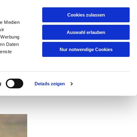
Cookies zulassen
le Medien
GSMUSIKEN
MUSIKGRUPPEN
ir
Auswahl erlauben
YBURG
, Werbung
ren Daten
Nur notwendige Cookies
ienste
g
Details zeigen