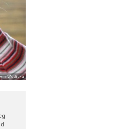
win Wodicka
eg
nd