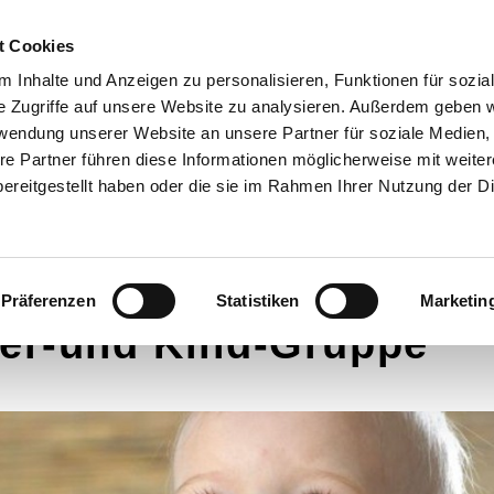
t Cookies
 Inhalte und Anzeigen zu personalisieren, Funktionen für sozia
D FÜR SIE DA!
GOTTESDIENSTE
SYBURGER SONNTA
e Zugriffe auf unsere Website zu analysieren. Außerdem geben w
SANKT PETER WEG
1250 JAHRE KIRCHE IN S
rwendung unserer Website an unsere Partner für soziale Medien
re Partner führen diese Informationen möglicherweise mit weite
ereitgestellt haben oder die sie im Rahmen Ihrer Nutzung der D
Präferenzen
Statistiken
Marketin
er-und Kind-Gruppe