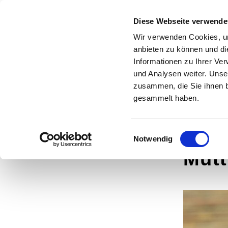
Evangelische
Diese Webseite verwende
Kirchengemeinde
Wir verwenden Cookies, um
HOME
WIR SIN
anbieten zu können und di
Syburg -
Informationen zu Ihrer Ve
und Analysen weiter. Unse
Auf dem Höchsten
zusammen, die Sie ihnen b
gesammelt haben.
Einwilligungsauswahl
Notwendig
Mutt