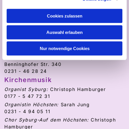
Manfred Toebe • 0231 – 97 97 98 70
Gebäude
Cookies zulassen
Ole Heinrich • 0231 - 4 75 81 95
Gemeindebeirat
Auswahl erlauben
Martin Spindler • 0174 3 30 56 33
Kindergarten
Nur notwendige Cookies
Svenja Pekowski-Schäfer (Leitung)
Benninghofer Str. 340
0231 - 46 28 24
Kirchenmusik
Organist
Syburg:
Christoph Hamburger
0177 - 5 47 72 31
Organistin Höchsten:
Sarah Jung
0231 - 4 94 05 11
Chor Syburg-Auf dem Höchsten:
Christoph
Hamburger