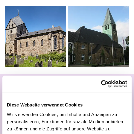
Pfarrteam
Ralf Greth (Syburg und Holzen)
Habichtweg 8 • 02304 - 8 93 86
Diese Webseite verwendet Cookies
ralf.greth@ev-kirche-syburg-hoechsten.de
Wir verwenden Cookies, um Inhalte und Anzeigen zu
Frank Thomaschewski (Höchsten)
nur noch
personalisieren, Funktionen für soziale Medien anbieten
bis 15. Juli!
zu können und die Zugriffe auf unsere Website zu
Derner Str. 27 in 59174 Kamen 02307 - 24 15