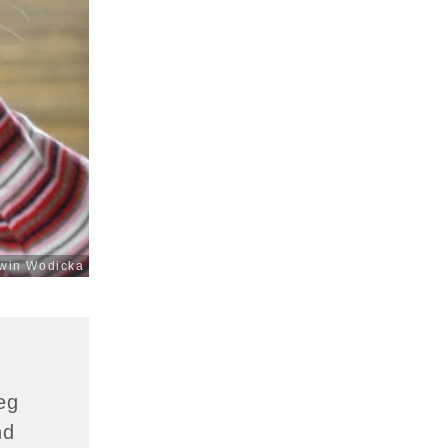
win Wodicka
eg
nd