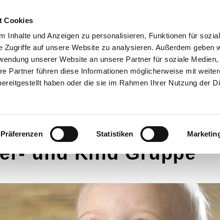
t Cookies
 Inhalte und Anzeigen zu personalisieren, Funktionen für sozia
D FÜR SIE DA!
GOTTESDIENSTE
SYBURGER SONNTA
e Zugriffe auf unsere Website zu analysieren. Außerdem geben w
SANKT PETER WEG
1250 JAHRE KIRCHE IN S
rwendung unserer Website an unsere Partner für soziale Medien
re Partner führen diese Informationen möglicherweise mit weite
ereitgestellt haben oder die sie im Rahmen Ihrer Nutzung der D
Präferenzen
Statistiken
Marketin
er- und Kind Gruppe