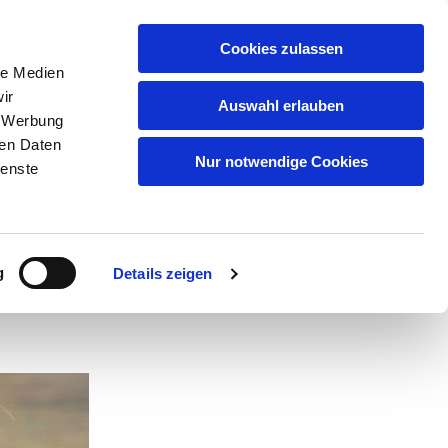
Cookies zulassen
le Medien
GSMUSIKEN
MUSIKGRUPPEN
ir
Auswahl erlauben
YBURG
, Werbung
ren Daten
Nur notwendige Cookies
ienste
g
Details zeigen