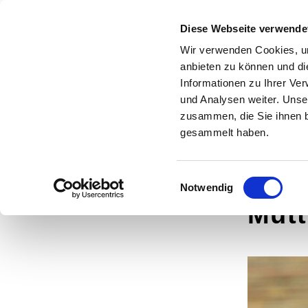
Evangelische
Diese Webseite verwende
Kirchengemeinde
Wir verwenden Cookies, um
HOME
WIR SIN
anbieten zu können und di
Syburg -
Informationen zu Ihrer Ve
und Analysen weiter. Unse
Auf dem Höchsten
zusammen, die Sie ihnen b
gesammelt haben.
Einwilligungsauswahl
Notwendig
Mutt