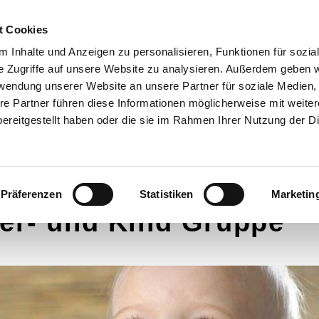
t Cookies
 Inhalte und Anzeigen zu personalisieren, Funktionen für sozia
D FÜR SIE DA!
GOTTESDIENSTE
SYBURGER SONNTA
e Zugriffe auf unsere Website zu analysieren. Außerdem geben w
SANKT PETER WEG
1250 JAHRE KIRCHE IN S
rwendung unserer Website an unsere Partner für soziale Medien
re Partner führen diese Informationen möglicherweise mit weite
ereitgestellt haben oder die sie im Rahmen Ihrer Nutzung der D
Präferenzen
Statistiken
Marketin
er- und Kind Gruppe