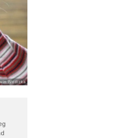
win Wodicka
eg
nd