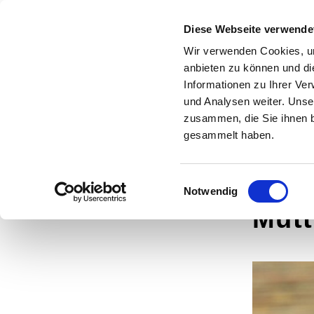
Evangelische
Diese Webseite verwende
Kirchengemeinde
Wir verwenden Cookies, um
HOME
WIR SIN
anbieten zu können und di
Syburg -
Informationen zu Ihrer Ve
und Analysen weiter. Unse
Auf dem Höchsten
zusammen, die Sie ihnen b
gesammelt haben.
Einwilligungsauswahl
Notwendig
Mutt