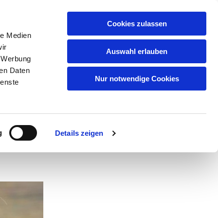
Cookies zulassen
le Medien
GSMUSIKEN
MUSIKGRUPPEN
ir
Auswahl erlauben
YBURG
, Werbung
ren Daten
Nur notwendige Cookies
ienste
g
Details zeigen