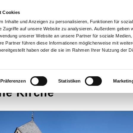
t Cookies
 Inhalte und Anzeigen zu personalisieren, Funktionen für sozia
D FÜR SIE DA!
GOTTESDIENSTE
SYBURGER SONNTA
e Zugriffe auf unsere Website zu analysieren. Außerdem geben w
SANKT PETER WEG
1250 JAHRE KIRCHE IN S
rwendung unserer Website an unsere Partner für soziale Medien
re Partner führen diese Informationen möglicherweise mit weite
ereitgestellt haben oder die sie im Rahmen Ihrer Nutzung der D
Präferenzen
Statistiken
Marketin
ne Kirche