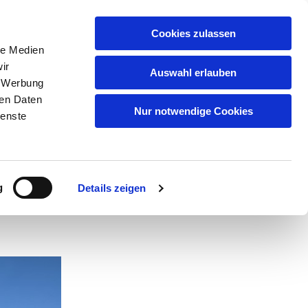
Cookies zulassen
le Medien
GSMUSIKEN
MUSIKGRUPPEN
ir
Auswahl erlauben
YBURG
, Werbung
ren Daten
Nur notwendige Cookies
ienste
g
Details zeigen