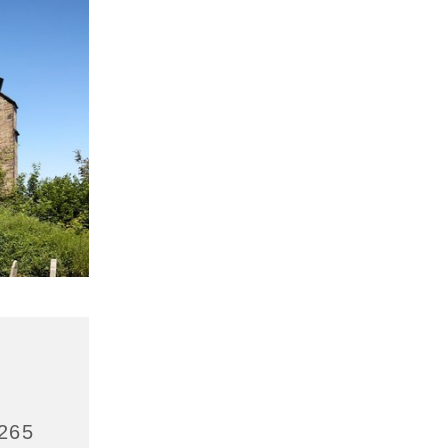
u
4265