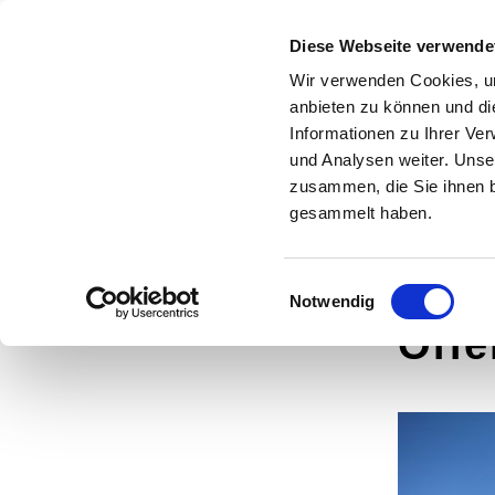
Evangelische
Diese Webseite verwende
Kirchengemeinde
Wir verwenden Cookies, um
HOME
WIR SIN
anbieten zu können und di
Syburg -
Informationen zu Ihrer Ve
und Analysen weiter. Unse
Auf dem Höchsten
zusammen, die Sie ihnen b
gesammelt haben.
Einwilligungsauswahl
Notwendig
Offe