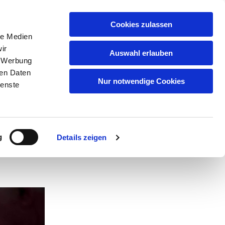
Cookies zulassen
le Medien
GSMUSIKEN
MUSIKGRUPPEN
ir
Auswahl erlauben
YBURG
, Werbung
ren Daten
Nur notwendige Cookies
ienste
g
Details zeigen