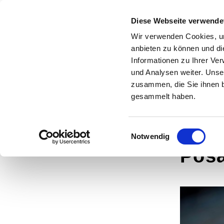
Evangelische
Diese Webseite verwende
Kirchengemeinde
Wir verwenden Cookies, um
HOME
WIR SIN
anbieten zu können und di
Syburg -
Informationen zu Ihrer Ve
und Analysen weiter. Unse
Auf dem Höchsten
zusammen, die Sie ihnen b
gesammelt haben.
Einwilligungsauswahl
Notwendig
Pos